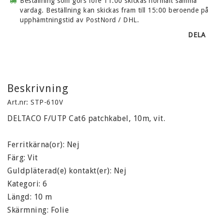
Beställning som görs före 11:00 skickas normalt samma
vardag. Beställning kan skickas fram till 15:00 beroende på
upphämtningstid av PostNord / DHL.
DELA
Beskrivning
Art.nr: STP-610V
DELTACO F/UTP Cat6 patchkabel, 10m, vit.

Ferritkärna(or): Nej

Färg: Vit

Guldpläterad(e) kontakt(er): Nej

Kategori: 6

Längd: 10 m

Skärmning: Folie
