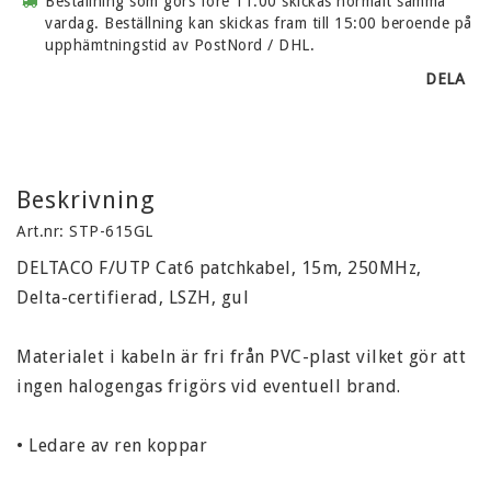
Beställning som görs före 11:00 skickas normalt samma
vardag. Beställning kan skickas fram till 15:00 beroende på
upphämtningstid av PostNord / DHL.
DELA
Beskrivning
Art.nr: STP-615GL
DELTACO F/UTP Cat6 patchkabel, 15m, 250MHz, 
Delta-certifierad, LSZH, gul

Materialet i kabeln är fri från PVC-plast vilket gör att 
ingen halogengas frigörs vid eventuell brand.

• Ledare av ren koppar